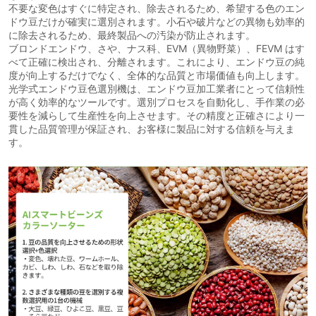
不要な変色はすぐに特定され、除去されるため、希望する色のエン
ドウ豆だけが確実に選別されます。小石や破片などの異物も効率的
に除去されるため、最終製品への汚染が防止されます。
ブロンドエンドウ、さや、ナス科、EVM（異物野菜）、FEVM はす
べて正確に検出され、分離されます。これにより、エンドウ豆の純
度が向上するだけでなく、全体的な品質と市場価値も向上します。
光学式エンドウ豆色選別機は、エンドウ豆加工業者にとって信頼性
が高く効率的なツールです。選別プロセスを自動化し、手作業の必
要性を減らして生産性を向上させます。その精度と正確さにより一
貫した品質管理が保証され、お客様に製品に対する信頼を与えま
す。