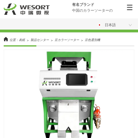
有名ブランド
中国のカラーソーターの
日本語
位置：
表紙
製品センター
豆カラーソーター
豆色選別機
>
>
>