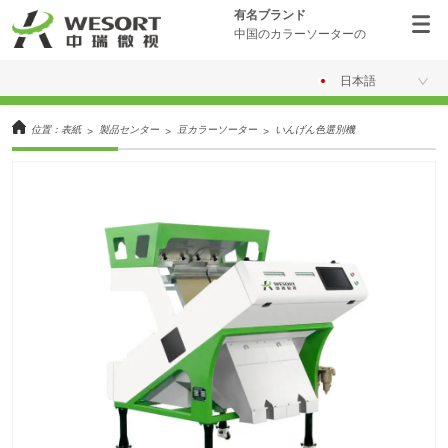
有名ブランド
中国のカラーソーターの
日本語
位置：
表紙
製品センター
豆カラーソーター
いんげん色選別機
>
>
>