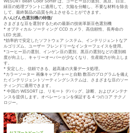
WESORT Bean Color Sorter は、コーヒー豆の選別、黒豆、白豆、
緑豆の処理プラントに適用して、欠陥を分離し、不要な材料を除去
して、最終製品の品質を向上させることができます。
/いんげん色選別機の特徴/
さまざまな豆を選別するための最新の技術革新豆色選別機
* オプティカル ソーティング CCD カメラ、高信頼性、長寿命の
LED 光源。
*効率的で安定したソフトウェア システム、インテリジェントなア
ルゴリズム、ユーザー フレンドリーなインターフェイスを使用。
*コーヒー豆の選別、インゲン豆の選別、黒豆の選別などの選別精
度が向上し、キャリーオーバーが少なくなり、生産能力が向上しま
す。
* 安定した、信頼できる、超高速の大量データ処理。
*カラーソーター 画像キャプチャーと自動 数百のプログラムを備え
たインテリジェントソーティングシステムは、さまざまな豆のソー
ティングに適用できます。
* 中国の WESORT は、リモート デバッグ、診断、およびメンテナ
ンスを提供します。オペレーションを保証する 4 つのコア テクノ
ロジー。