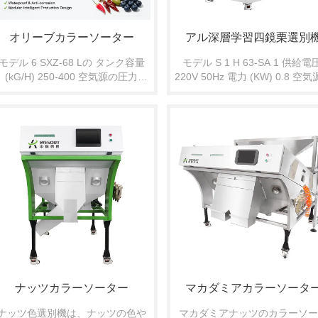
オリーブカラーソーター
アル深層学習四鏡栗選別
モデル 6 SXZ-68 Lの タンク容量
モデル S 1 H 63-SA 1 供給電圧
(kG/H) 250-400 空気源の圧力
220V 50Hz 電力 (KW) 0.8 空
（MPa） 0.6 0.6 電力 (Kw) 1.3 サ
力 (Mpa) 0.7 製造 500-1000(kg/
イズ(MM) 1140*1931*1179 重量
外形寸法（mm） 1077*1533*175
(kg) 310
ガス源消費量（L/分） <600 総
（kg） 290
ナッツカラーソーター
マカダミアカラーソータ
ナッツ色選別機は、ナッツの色や
マカダミアナッツのカラーソー