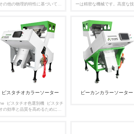
その他の物理的特性に基づいて正
ーは精密な機械です。高度な技
確に選別するように設計された高
を使用して、マカダミアナッツ
度な機械です。
色やその他の特徴で分類します
不完全なものを排除することで
高品質なナッツを確保します。
産性と品質を向上させ、消費者
要求と業界標準を満たします
ピスタチオカラーソーター
ピーカンカラーソーター
The  ピスタチオ色選別機  ピスタチ
オの効率と品質を高めるために設
計された特殊な機器です。 効率的  
並べ替え  黒ずんだり、カビが生え
たり、黄ばんだりした  ピスタチオ  
高い精度で。深センWosort  色彩選