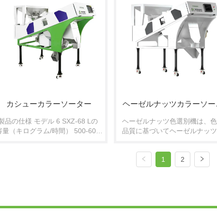
別機  メーカー、グローバルサービ
ス、24時間オンライン。
カシューカラーソーター
ヘーゼルナッツカラーソー
製品の仕様 モデル 6 SXZ-68 Lの 
ヘーゼルナッツ色選別機は、色
ー
容量（キログラム/時間） 500-600 
品質に基づいてヘーゼルナッツ
分類の精密（%） 99% 電力 (Kw) 
正確に選別するハイテク機器
0.7-1.0 空気源圧力 (Mpa) 0.4-0.6 
す。
1
2
空気消費量（リットル/分） < 500 
寸法（ミリメートル） 
1241*2038*1761 重量（キログラ
ム） 380