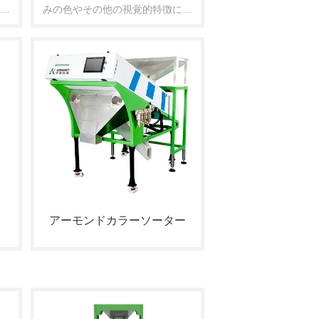
ー
術
みの色やその他の視覚的特徴に基
を
づいて分離するために設計された
。
専用の装置です。高度な光学セン
、
サーと知能アルゴリズムを使用し
生
て、異なる品質のくるみを正確に
の
識別し、分類します。これによ
。
り、くるみ製品の全体的な品質と
均一性が向上し、市場価値と生産
効率が向上します。
アーモンドカラーソーター