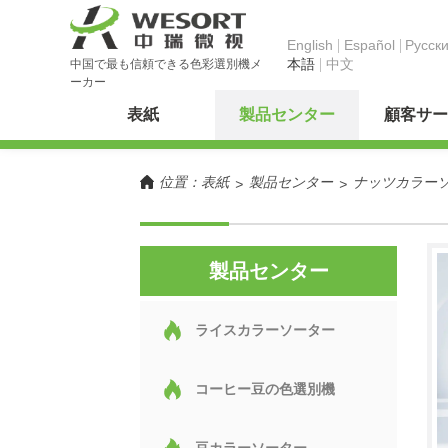
English
Español
Pусск
本語
中文
中国で最も信頼できる色彩選別機メ
ーカー
表紙
製品センター
顧客サー
位置：
表紙
製品センター
ナッツカラー
>
>
製品センター
ライスカラーソーター
コーヒー豆の色選別機