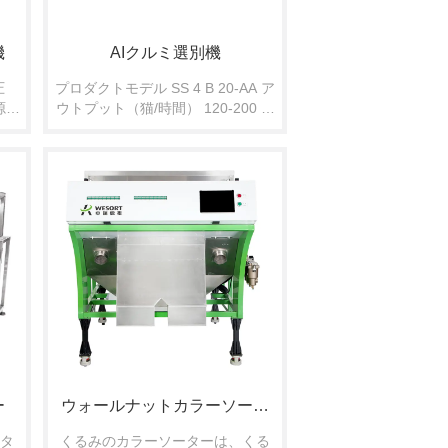
機
AIクルミ選別機
 
プロダクトモデル SS 4 B 20-AA ア
気源圧
ウトプット（猫/時間） 120-200 分
時) 
類の精密（%） 99% 空気消費量
5 
（L/MIN） <900 電力 (KW) 0.6 0.6 
重量
空気源の圧力（MPA） 0.4-0.6 機械
重量（KG） 650 外形寸法（ミリメ
ートル） 1852*1717*1665
ー
ウォールナットカラーソータ
タ
くるみのカラーソーターは、くる