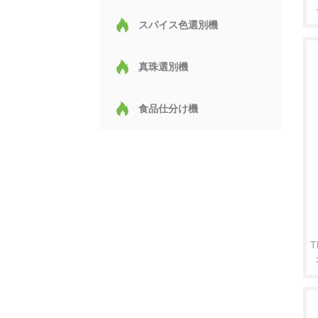
スパイス色選別機
真珠選別機
食品仕分け機