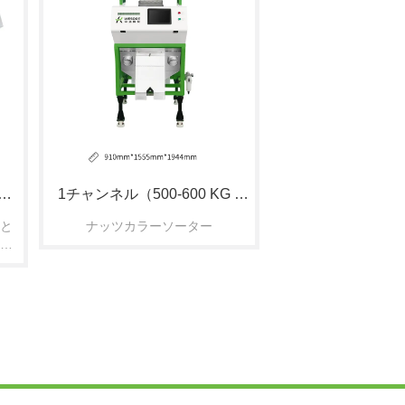
タ
1チャンネル（500-600 KG / 
と
ナッツカラーソーター
H）
を
で