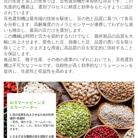
豆の生産と加工の世界では、豆色選別機が革命的な存在です。この
先進的な機器は、選別プロセスに精度と効率をもたらすように設計
されています。
豆色選別機は最先端の技術を駆使し、豆の色と品質に基づいて各豆
を分析します。高解像度のカメラとセンサーが連携してわずかな違
いも検出し、最高の豆だけを選別します。
この機械は時間と労力を節約するだけでなく、最終製品の品質を大
幅に向上させます。変色した豆、損傷した豆、品質の悪い豆を取り
除くことで、さまざまな用途に高品質の豆を安定的に供給すること
を保証します。
食品加工、種子生産、その他の産業のいずれにおいても、豆色選別
機は不可欠なツールです。信頼性が高く効率的なソリューションを
提供し、生産性と収益性を高めます。