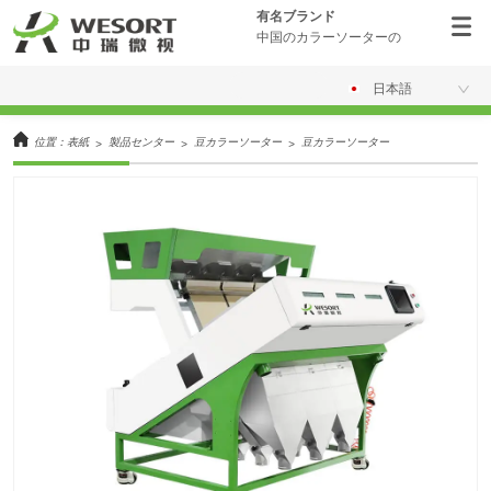
有名ブランド
中国のカラーソーターの
日本語
位置：
表紙
製品センター
豆カラーソーター
豆カラーソーター
>
>
>