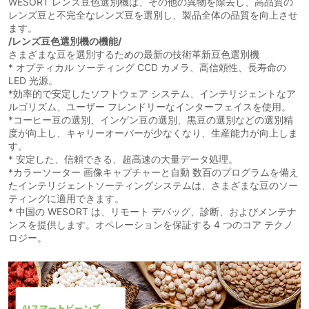
WESORT レンズ豆色選別機は、その他の異物を除去し、高品質の
レンズ豆と不完全なレンズ豆を選別し、製品全体の品質を向上させ
ます。
/レンズ豆色選別機の機能/
さまざまな豆を選別するための最新の技術革新豆色選別機
* オプティカル ソーティング CCD カメラ、高信頼性、長寿命の
LED 光源。
*効率的で安定したソフトウェア システム、インテリジェントなア
ルゴリズム、ユーザー フレンドリーなインターフェイスを使用。
*コーヒー豆の選別、インゲン豆の選別、黒豆の選別などの選別精
度が向上し、キャリーオーバーが少なくなり、生産能力が向上しま
す。
* 安定した、信頼できる、超高速の大量データ処理。
*カラーソーター 画像キャプチャーと自動 数百のプログラムを備え
たインテリジェントソーティングシステムは、さまざまな豆のソー
ティングに適用できます。
* 中国の WESORT は、リモート デバッグ、診断、およびメンテナ
ンスを提供します。オペレーションを保証する 4 つのコア テクノ
ロジー。