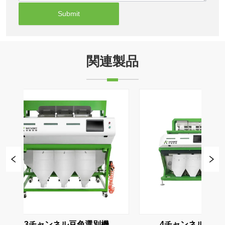
Submit
関連製品
ンネル豆色選別機
5チャンネル豆色選別機