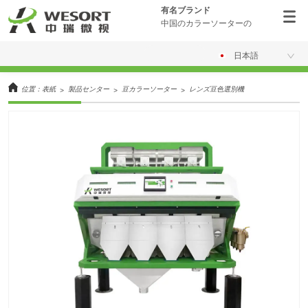
有名ブランド
中国のカラーソーターの
日本語
位置：
表紙
製品センター
豆カラーソーター
レンズ豆色選別機
>
>
>