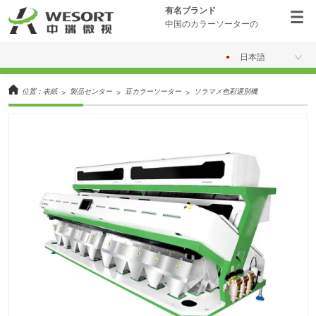
有名ブランド
中国のカラーソーターの
日本語
位置：
表紙
製品センター
豆カラーソーター
ソラマメ色彩選別機
>
>
>