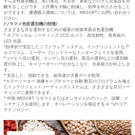
そら豆色選別機は、黒い斑点、不完全、黄変などのそら豆製品を分
離することができ、人件費を大幅に削減し、効率を向上させること
ができます。優遇購入価格については、WESORTにお問い合わせく
ださい。
/ソラマメ色彩選別機の特徴/
さまざまな豆を選別するための最新の技術革新豆色選別機
* オプティカル ソーティング CCD カメラ、高信頼性、長寿命の
LED 光源。
*効率的で安定したソフトウェア システム、インテリジェントなア
ルゴリズム、ユーザー フレンドリーなインターフェイスを使用。
*コーヒー豆の選別、インゲン豆の選別、黒豆の選別などの選別精
度が向上し、キャリーオーバーが少なくなり、生産能力が向上しま
す。
* 安定した、信頼できる、超高速の大量データ処理。
*カラーソーター 画像キャプチャーと自動 数百のプログラムを備え
たインテリジェントソーティングシステムは、さまざまな豆のソー
ティングに適用できます。
* 中国 WESORT リモートまたはオンサイトのデバッグ、診断、メ
ンテナンスを提供します。オペレーションを保証する 4 つのコア
テクノロジー。