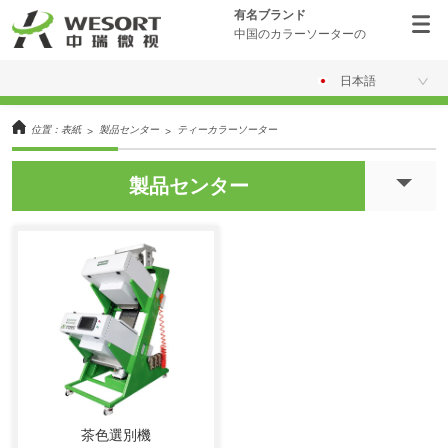
有名ブランド
中国のカラーソーターの
日本語
位置：
表紙
製品センター
ティーカラーソーター
>
>
製品センター
茶色選別機