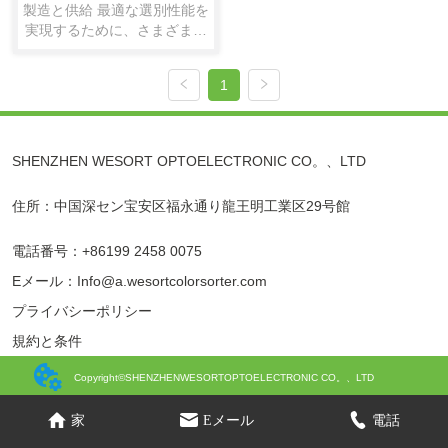
製造と供給 最適な選別性能を
実現するために、さまざまな
顧客の要件と材料の特徴に応
じて、さまざまなタイプの選
1
別機を設計および提供しま
す。 茶色選別機 – WESORT
ブランド インテリジェントで
クラシックなWESORT茶色選
SHENZHEN WESORT OPTOELECTRONIC CO。、LTD
別機は、紅茶、緑茶、ロック
ティーなど、さまざまな種類
住所：中国深セン宝安区福永通り龍王明工業区29号館
の茶を選別できます。 また、
原料から茎やガラスなどの異
物を取り除き、茶葉を色や形
電話番号：+86199 2458 0075
などで選別します。 スムーズ
Eメール：Info@a.wesortcolorsorter.com
な材料の流れを確保し、機械
の選別性能を向上させ、顧客
プライバシーポリシー
からのさまざまな要件を満た
規約と条件
すために陽極酸化処理を施し
たマルチタイプ...
Copyright©SHENZHENWESORTOPTOELECTRONIC CO。、LTD
家
Eメール
電話