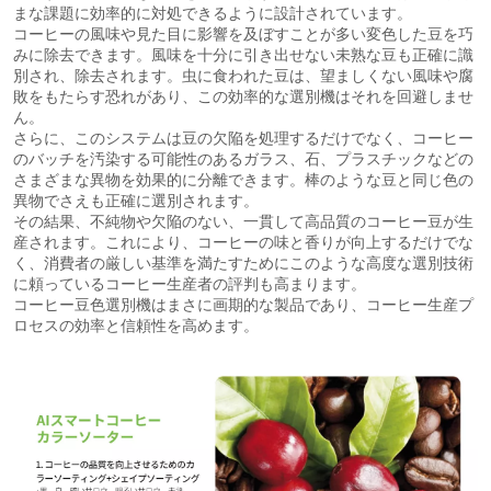
まな課題に効率的に対処できるように設計されています。
コーヒーの風味や見た目に影響を及ぼすことが多い変色した豆を巧
みに除去できます。風味を十分に引き出せない未熟な豆も正確に識
別され、除去されます。虫に食われた豆は、望ましくない風味や腐
敗をもたらす恐れがあり、この効率的な選別機はそれを回避しませ
ん。
さらに、このシステムは豆の欠陥を処理するだけでなく、コーヒー
のバッチを汚染する可能性のあるガラス、石、プラスチックなどの
さまざまな異物を効果的に分離できます。棒のような豆と同じ色の
異物でさえも正確に選別されます。
その結果、不純物や欠陥のない、一貫して高品質のコーヒー豆が生
産されます。これにより、コーヒーの味と香りが向上するだけでな
く、消費者の厳しい基準を満たすためにこのような高度な選別技術
に頼っているコーヒー生産者の評判も高まります。
コーヒー豆色選別機はまさに画期的な製品であり、コーヒー生産プ
ロセスの効率と信頼性を高めます。