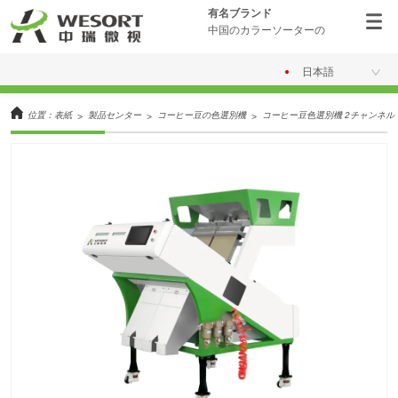
有名ブランド
中国のカラーソーターの
日本語
位置：
表紙
製品センター
コーヒー豆の色選別機
コーヒー豆色選別機 2チャンネル
>
>
>