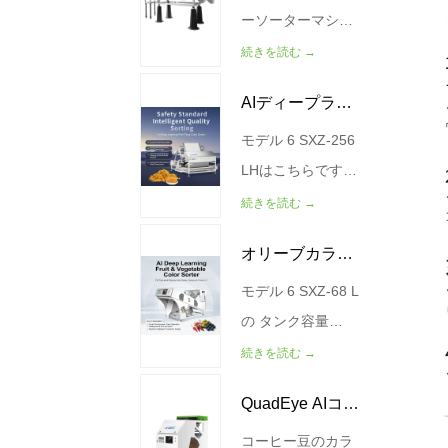
ーソーターマシン
は、高度なX線画
続きを読む →
像技術とAIディー
AIディープラー
プラーニングアル
ゴリズムを組み合
モデル 6 SXZ-256
ニングミートフ
わせて、食品品質
LHはこちらです。
ロスカラーソー
管理と欠陥除去の
容量（キログラム/
続きを読む →
ター
ためのよりスマー
時間） 200-300 力
オリーブカラー
トなソリューショ
（キロワット）
ンを提供します。
4.5 空気源の圧力
モデル 6 SXZ-68 L
ソーター
従来の光学カラー
（MPa） 0.4-0.6
の タンク容量
ソーターが主に表
重量(kg) 990 サイ
(kG/H) 250-400 空
続きを読む →
面欠陥を検出する
ズ(MM)
気源の圧力
QuadEye AIコー
のに対し、
2966*2912*2058
（MPa） 0.6 0.6
WESORT X線ソー
電力 (Kw) 1.3 サイ
コーヒー豆のカラ
ヒー豆選別機