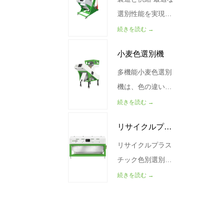
より、現代の食品
1333*1554*1879
220V 50Hz 電力
選別性能を実現す
加工工場におい
機械の重量（KG）
（ワット） 0.9-1.3
るために、さまざ
続きを読む →
て、より高い生産
300キログラム
空気の消費量
まな顧客の要件と
小麦色選別機
性、一貫した品
（L/min） <500 重
材料の特徴に応じ
質、低い労働コ...
量（キログラム）
て、さまざまなタ
多機能小麦色選別
310 サイズ(mm)
イプの選別機を設
機は、色の違いに
1140*1931*1165
計および提供しま
基づいて小麦粒を
続きを読む →
す。 茶色選別機 –
分離するように設
リサイクルプラ
WESORTブランド
計されており、不
インテリジェント
純物を除去して最
リサイクルプラス
スチック色別選
でクラシックな
終製品の品質を高
チック色別選別機
別機
WESORT茶色選別
めるのに役立ちま
は最先端の装置で
続きを読む →
機は、紅茶、緑
す。 この色彩選別
す。高度な光学技
茶、ロックティー
機は小麦粉の粉砕
術とセンサー技術
など、さまざまな
によく使われる装