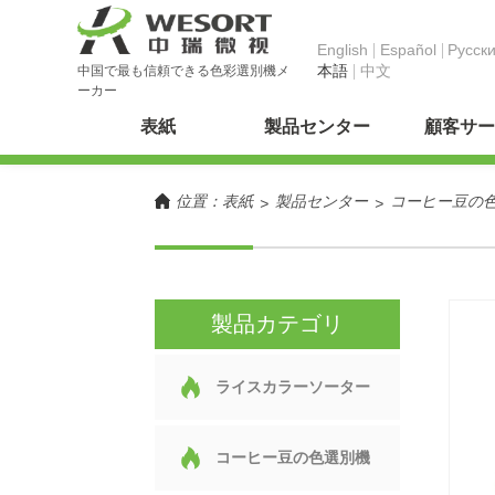
English
Español
Pусск
本語
中文
中国で最も信頼できる色彩選別機メ
ーカー
表紙
製品センター
顧客サー
位置：
表紙
製品センター
コーヒー豆の
>
>
製品カテゴリ
ライスカラーソーター
コーヒー豆の色選別機