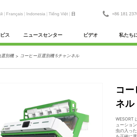
+86 181 237
ий
Français
Indonesia
Tiếng Việt
日
ビス
ニュースセンター
ビデオ
私たち
色選別機
コーヒー豆選別機 5チャンネル
>
コー
ネル