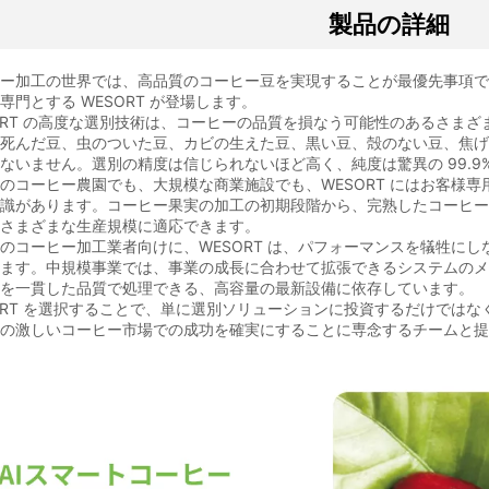
製品の詳細
ヒー加工の世界では、高品質のコーヒー豆を実現することが最優先事項
専門とする WESORT が登場します。
ORT の高度な選別技術は、コーヒーの品質を損なう可能性のあるさま
。死んだ豆、虫のついた豆、カビの生えた豆、黒い豆、殻のない豆、焦
ないません。選別の精度は信じられないほど高く、純度は驚異の 99.9
のコーヒー農園でも、大規模な商業施設でも、WESORT にはお客様
識があります。コーヒー果実の加工の初期段階から、完熟したコーヒー豆
はさまざまな生産規模に適応できます。
のコーヒー加工業者向けに、WESORT は、パフォーマンスを犠牲に
います。中規模事業では、事業の成長に合わせて拡張できるシステムの
豆を一貫した品質で処理できる、高容量の最新設備に依存しています。
ORT を選択することで、単に選別ソリューションに投資するだけでは
争の激しいコーヒー市場での成功を確実にすることに専念するチームと