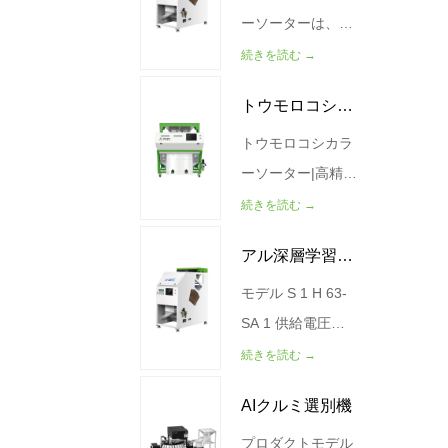
ティング技術は製
ズ(MM)
ーソーターは、生
品内部に浸透し
1140*1931*1179
のコーヒー豆と焙
続きを読む →
て、従来のソーテ
重量(kg) 310
煎されたコーヒー
トウモロコシ色
ィング装置では検
豆の両方から、悪
出できない隠れた
い豆、カビの生え
トウモロコシカラ
選別機
欠陥や異物を特定
た豆、ひびの入っ
ーソーター|高精度
します。 高品質の
た豆、殻付きの
光学選別機 製品説
続きを読む →
食品加工業界向け
豆、虫食い豆、木
明 WESORTコー
アル深層学習四
に設計されたX線
くず、砂利を分離
ンカラーソーター
カラーソーターマ
できるAI搭載の視
は、高度なRGB
モデル S 1 H 63-
鏡栗選別機
シンは、ナッツ、
覚認識および分類
CCD技術により優
SA 1 供給電圧
シーフード、穀
装置です。
れた穀物品質を提
220V 50Hz 電力
続きを読む →
物、その他のプレ
供するように設計
(KW) 0.8 空気源圧
AIクルミ選別機
ミアム製品の正確
された高級光学選
力 (Mpa) 0.7 製造
な検出、安定し...
別機です。トウモ
500-1000(kg/時)
プロダクトモデル