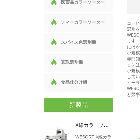
医薬品カラーソーター
ティーカラーソーター
コー
選別を
WES
ます
スパイス色選別機
にはか
小規模
専門知
真珠選別機
ョン
小規模
して
食品仕分け機
ヒー
WES
と競
新製品
X線カラーソー
WESORT X線カラ
ター機