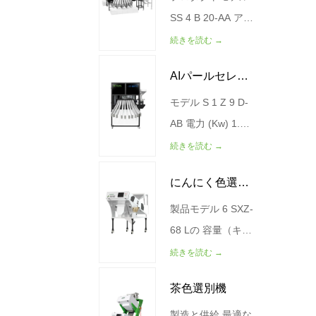
ロコシや多目的穀
外形寸法（mm）
SS 4 B 20-AA アウ
物(小麦、米、ミレ
1077*1533*1755
トプット（猫/時
続きを読む →
ット、キノア、ラ
ガス源消費量（L/
間） 120-200 分類
AIパールセレク
イ麦、大麦など)の
分） <600 総重量
の精密（%） 99%
選別に適してお
（kg） 290
空気消費量
モデル S 1 Z 9 D-
ションマシン
り、不純物、欠陥
（L/MIN） <900 電
AB 電力 (Kw) 1.4-
のある穀物、カビ
力 (KW) 0.6 0.6 空
1.8 KW 出力（星/
続きを読む →
の生えた穀物、
気源の圧力
分） 300-500 電源
にんにく色選別
石、プラスチッ
（MPA） 0.4-0.6
の電圧は(V/HZ)で
ク、その他の異物
機械重量（KG）
す。 220V/50HZ
製品モデル 6 SXZ-
機
を効率的に除去し
650 外形寸法（ミ
空気消費量
68 Lの 容量（キロ
ます。インテリジ
リメートル）
（L/MIN） >300 エ
グラム/時間）
続きを読む →
ェントなアルゴリ
1852*1717*1665
ア圧力(MPA) 0.4-
250-500 空気源の
茶色選別機
ズムと信頼性の高
0.6MPA 外のり寸
圧力（Mpa） 0.4-
いハードウェアに
法（MM）
0.6 電源(mpa)
製造と供給 最適な