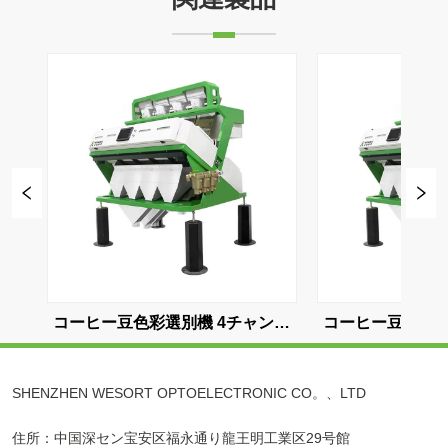
4チャンネ
コーヒー豆色彩選別機 4チャンネ
コーヒー
ル
SHENZHEN WESORT OPTOELECTRONIC CO。、LTD
住所：中国深セン宝安区福永通り龍王明工業区29号館