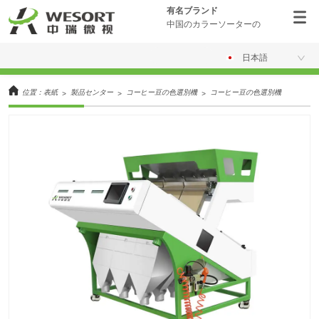
有名ブランド
中国のカラーソーターの
日本語
位置：
表紙
製品センター
コーヒー豆の色選別機
コーヒー豆の色選別機
>
>
>