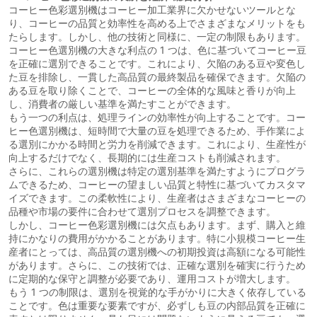
コーヒー色彩選別機はコーヒー加工業界に欠かせないツールとな
り、コーヒーの品質と効率性を高める上でさまざまなメリットをも
たらします。しかし、他の技術と同様に、一定の制限もあります。
コーヒー色選別機の大きな利点の 1 つは、色に基づいてコーヒー豆
を正確に選別できることです。これにより、欠陥のある豆や変色し
た豆を排除し、一貫した高品質の最終製品を確保できます。欠陥の
ある豆を取り除くことで、コーヒーの全体的な風味と香りが向上
し、消費者の厳しい基準を満たすことができます。
もう一つの利点は、処理ラインの効率性が向上することです。コー
ヒー色選別機は、短時間で大量の豆を処理できるため、手作業によ
る選別にかかる時間と労力を削減できます。これにより、生産性が
向上するだけでなく、長期的には生産コストも削減されます。
さらに、これらの選別機は特定の選別基準を満たすようにプログラ
ムできるため、コーヒーの望ましい品質と特性に基づいてカスタマ
イズできます。この柔軟性により、生産者はさまざまなコーヒーの
品種や市場の要件に合わせて選別プロセスを調整できます。
しかし、コーヒー色彩選別機には欠点もあります。まず、購入と維
持にかなりの費用がかかることがあります。特に小規模コーヒー生
産者にとっては、高品質の選別機への初期投資は高額になる可能性
があります。さらに、この技術では、正確な選別を確実に行うため
に定期的な保守と調整が必要であり、運用コストが増大します。
もう 1 つの制限は、選別を視覚的な手がかりに大きく依存している
ことです。色は重要な要素ですが、必ずしも豆の内部品質を正確に