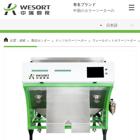
有名ブランド
中国のカラーソーターの
日本語
位置：
表紙
製品センター
ナッツカラーソーター
ウォールナットカラーソーター
>
>
>
>