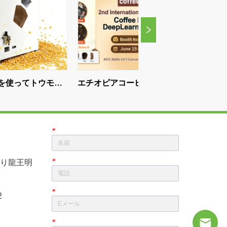
エチオピアコーヒーエキスポでの
WESORTは南アフリカ
WESORT:プレミアムコーヒー加工
います-悪い豆、注意し
のためのAIコーヒー豆選別技術
*
*
り龍王明
*
2
*