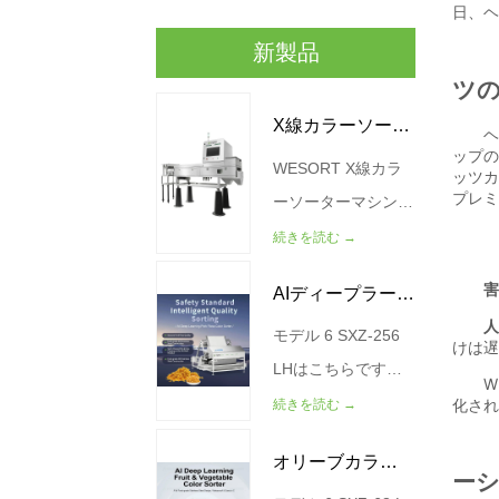
新製品
X線カラーソータ
WESORT X線カラ
ー機
ーソーターマシン
は、高度なX線画像
続きを読む →
技術とAIディープラ
AIディープラーニ
ーニングアルゴリズ
ムを組み合わせて、
モデル 6 SXZ-256
ングミートフロ
食品品質管理と欠陥
LHはこちらです。
スカラーソータ
除去のためのよりス
容量（キログラム/
続きを読む →
ー
マートなソリューシ
時間） 200-300 力
オリーブカラー
ョンを提供します。
（キロワット） 4.5