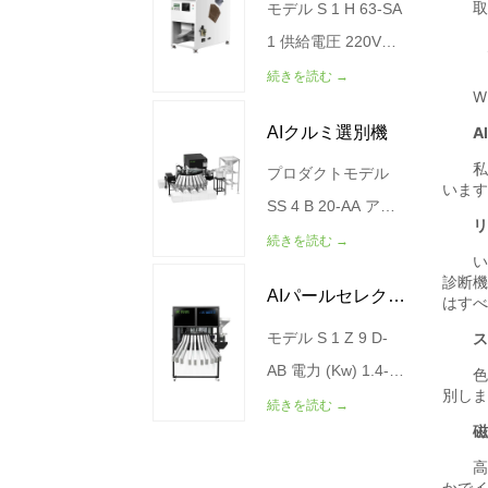
その他のプレミアム
および分類装置で
度なRGB CCD技術
モデル S 1 H 63-SA
鏡栗選別機
製品の正確な検出、
す。
により優れた穀物品
1 供給電圧 220V
安定し...
質を提供するように
50Hz 電力 (KW) 0.8
続きを読む →
設計された高級光学
空気源圧力 (Mpa)
AIクルミ選別機
選別機です。トウモ
0.7 製造 500-
ロコシや多目的穀物
1000(kg/時) 外形寸
プロダクトモデル
(小麦、米、ミレッ
法（mm）
SS 4 B 20-AA アウ
ト、キノア、ライ
1077*1533*1755 ガ
トプット（猫/時
続きを読む →
麦、大麦など)の選
ス源消費量（L/分）
間） 120-200 分類
AIパールセレクシ
別に適しており、不
<600 総重量（kg）
の精密（%） 99%
純物、欠陥のある穀
290
空気消費量
モデル S 1 Z 9 D-
ョンマシン
物、カビの生えた穀
（L/MIN） <900 電
AB 電力 (Kw) 1.4-
物、石、プラスチッ
力 (KW) 0.6 0.6 空
1.8 KW 出力（星/
続きを読む →
ク、その他の異物を
気源の圧力（MPA）
分） 300-500 電源
効率的に除去しま
0.4-0.6 機械重量
の電圧は(V/HZ)で