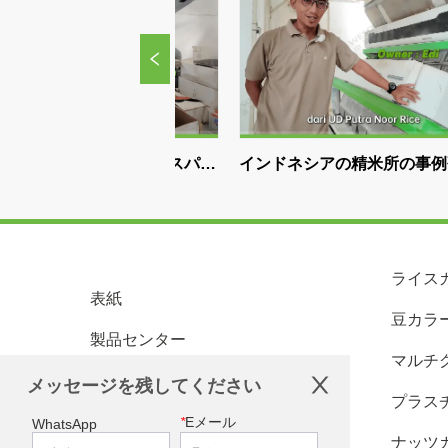
アのスパイ
インドネシアの精米所の事例研
インドネシ
ブの選別
究|WESORT米色選別機で8年間
サー、WES
ように役
で生産能力を
ライス
表紙
豆カラ
製品センター
マルチ
顧客サービス
メッセージを残してください
プラス
ニュースセンター
*
Eメール
WhatsApp
ナッツ