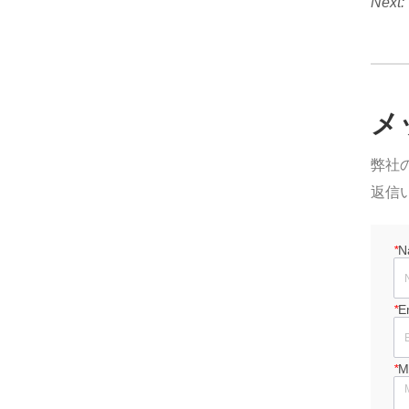
Next:
メ
弊社
返信
*
N
*
E
*
M