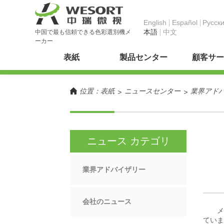
English
Español
Pусск
本語
中文
中国で最も信頼できる色彩選別機メ
ーカー
表紙
製品センター
顧客サー
位置：
表紙
ニュースセンター
業界アド
>
>
ニュース カテゴリ
業界アドバイザリー
会社のニュース