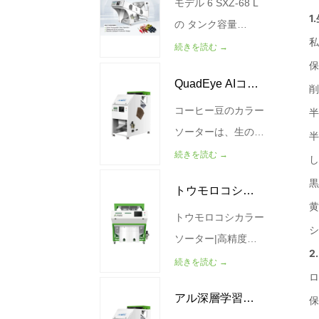
従来の光学カラーソ
空気源の圧力
モデル 6 SXZ-68 L
ソーター
ーターが主に表面欠
（MPa） 0.4-0.6 重
の タンク容量
陥を検出するのに対
量(kg) 990 サイズ
(kG/H) 250-400 空
続きを読む →
し、WESORT X線
(MM)
気源の圧力（MPa）
QuadEye AIコー
ソーティング技術は
2966*2912*2058
0.6 0.6 電力 (Kw)
製品内部に浸透し
1.3 サイズ(MM)
コーヒー豆のカラー
ヒー豆選別機
て、従来のソーティ
1140*1931*1179 重
ソーターは、生のコ
ング装置では検出で
量(kg) 310
ーヒー豆と焙煎され
続きを読む →
きない隠れた欠陥や
たコーヒー豆の両方
トウモロコシ色
異物を特定します。
から、悪い豆、カビ
高品質の食品加工業
の生えた豆、ひびの
トウモロコシカラー
選別機
界向けに設計された
入った豆、殻付きの
ソーター|高精度光
X線カラーソーター
豆、虫食い豆、木く
学選別機 製品説明
続きを読む →
マシンは、ナッツ、
ず、砂利を分離でき
WESORTコーンカ
アル深層学習四
シーフード、穀物、
るAI搭載の視覚認識
ラーソーターは、高