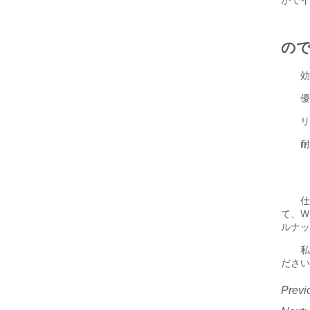
す。インテリジェン
（KG） 650 外形寸
す。 220V/50HZ 空
トなアルゴリズムと
法（ミリメートル）
気消費量（L/MIN）
信頼性の高いハード
1852*1717*1665
>300 エア圧力
ウェアにより、現代
(MPA) 0.4-0.6MPA
の食品加工工場にお
外のり寸法（MM）
いて、より高い生産
1333*1554*1879 機
性、一貫した品質、
械の重量（KG）
低い労働コ...
300キログラム
Previ