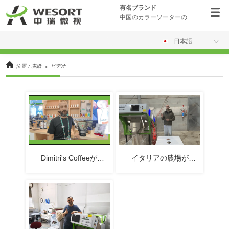
有名ブランド
中国のカラーソーターの
日本語
位置：
表紙
ビデオ
>
Dimitri's Coffeeが
イタリアの農場が
WESORTコーヒー豆選別
WESORT選別技術を使っ
機で焙煎コーヒーの品質
て生のヘーゼルナッツの