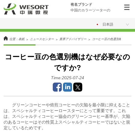
有名ブランド
中国のカラーソーターの
日本語
位置：
表紙
ニュースセンター
業界アドバイザリー
コーヒー豆の色選別機はなぜ必
>
>
>
コーヒー豆の色選別機はなぜ必要なの
ですか?
Time:2025-07-24