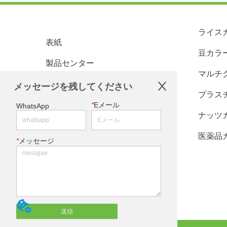
ライス
表紙
豆カラ
製品センター
マルチ
顧客サービス
メッセージを残してください
プラス
ニュースセンター
*
Eメール
WhatsApp
ナッツ
私たちに関しては
医薬品
*
メッセージ
エージェントになる
お問い合わせ
送信