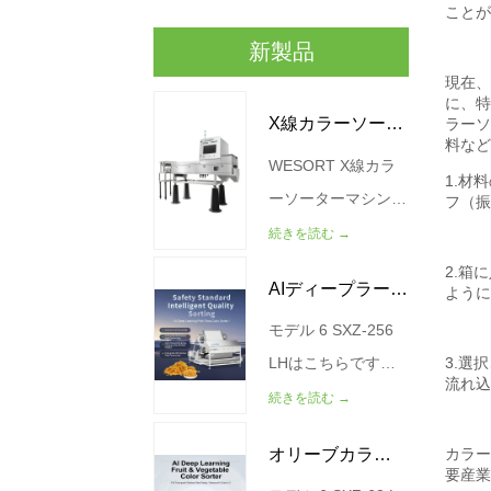
新製品
X線カラーソータ
WESORT X線カラ
ー機
ーソーターマシン
は、高度なX線画像
続きを読む →
技術とAIディープラ
AIディープラーニ
ーニングアルゴリズ
ムを組み合わせて、
モデル 6 SXZ-256
ングミートフロ
食品品質管理と欠陥
LHはこちらです。
スカラーソータ
除去のためのよりス
容量（キログラム/
続きを読む →
ー
マートなソリューシ
時間） 200-300 力
オリーブカラー
ョンを提供します。
（キロワット） 4.5