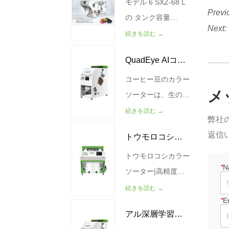
従来の光学カラーソ
空気源の圧力
モデル 6 SXZ-68 L
ソーター
Previ
ーターが主に表面欠
（MPa） 0.4-0.6 重
の タンク容量
Next:
陥を検出するのに対
量(kg) 990 サイズ
(kG/H) 250-400 空
続きを読む →
し、WESORT X線
(MM)
気源の圧力（MPa）
QuadEye AIコー
ソーティング技術は
2966*2912*2058
0.6 0.6 電力 (Kw)
製品内部に浸透し
1.3 サイズ(MM)
コーヒー豆のカラー
ヒー豆選別機
メ
て、従来のソーティ
1140*1931*1179 重
ソーターは、生のコ
ング装置では検出で
量(kg) 310
ーヒー豆と焙煎され
続きを読む →
弊社
きない隠れた欠陥や
たコーヒー豆の両方
返信
トウモロコシ色
異物を特定します。
から、悪い豆、カビ
高品質の食品加工業
の生えた豆、ひびの
トウモロコシカラー
選別機
*
N
界向けに設計された
入った豆、殻付きの
ソーター|高精度光
X線カラーソーター
豆、虫食い豆、木く
学選別機 製品説明
続きを読む →
*
E
マシンは、ナッツ、
ず、砂利を分離でき
WESORTコーンカ
アル深層学習四
シーフード、穀物、
るAI搭載の視覚認識
ラーソーターは、高