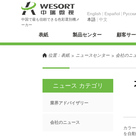
English
Español
Pусск
本語
中文
中国で最も信頼できる色彩選別機メ
ーカー
表紙
製品センター
顧客サー
位置：
表紙
ニュースセンター
会社のニ
>
>
ニュース カテゴリ
業界アドバイザリー
会社のニュース