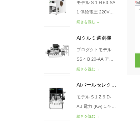
その他のプレミアム
および分類装置で
度なRGB CCD技術
モデル S 1 H 63-SA
*
M
鏡栗選別機
製品の正確な検出、
す。
により優れた穀物品
1 供給電圧 220V
安定し...
質を提供するように
50Hz 電力 (KW) 0.8
続きを読む →
設計された高級光学
空気源圧力 (Mpa)
AIクルミ選別機
選別機です。トウモ
0.7 製造 500-
ロコシや多目的穀物
1000(kg/時) 外形寸
プロダクトモデル
(小麦、米、ミレッ
法（mm）
SS 4 B 20-AA アウ
ト、キノア、ライ
1077*1533*1755 ガ
トプット（猫/時
続きを読む →
麦、大麦など)の選
ス源消費量（L/分）
間） 120-200 分類
AIパールセレクシ
別に適しており、不
<600 総重量（kg）
の精密（%） 99%
純物、欠陥のある穀
290
空気消費量
モデル S 1 Z 9 D-
ョンマシン
物、カビの生えた穀
（L/MIN） <900 電
AB 電力 (Kw) 1.4-
物、石、プラスチッ
力 (KW) 0.6 0.6 空
1.8 KW 出力（星/
続きを読む →
ク、その他の異物を
気源の圧力（MPA）
分） 300-500 電源
効率的に除去しま
0.4-0.6 機械重量
の電圧は(V/HZ)で