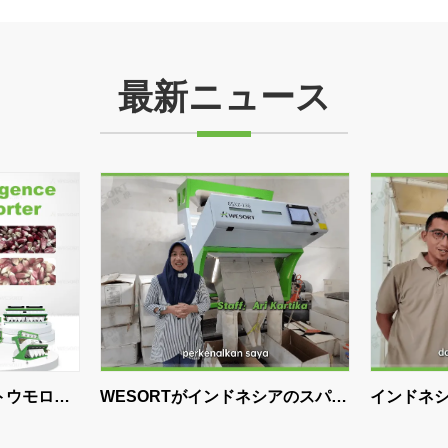
最新ニュース
WESORTがインドネシアのスパイ
インドネシアの精米所の
スプロセッサーがクローブの選別
究|WESORT米色選別機で