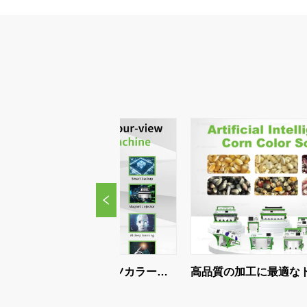
す。インテリジェン
（KG） 650 外形寸
す。 220V/50HZ 空
トなアルゴリズムと
法（ミリメートル）
気消費量（L/MIN）
信頼性の高いハード
1852*1717*1665
>300 エア圧力
ウェアにより、現代
(MPA) 0.4-0.6MPA
の食品加工工場にお
外のり寸法（MM）
いて、より高い生産
1333*1554*1879 機
性、一貫した品質、
械の重量（KG）
低い労働コ...
300キログラム
ップ5ナッツカラーソ
高品質の加工に最適なトウモロコ
|最高のAIナッツ仕
シ色選別機の選び方