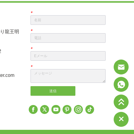
で生産能力を3倍に
*
*
り龍王明
*
2
*
er.com
送信