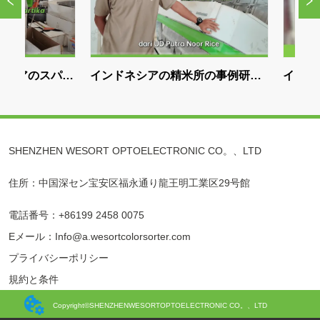
のスパイ
インドネシアの精米所の事例研
インドネシア
の選別
究|WESORT米色選別機で8年間
サー、WESO
うに役
で生産能力を
SHENZHEN WESORT OPTOELECTRONIC CO。、LTD
住所：中国深セン宝安区福永通り龍王明工業区29号館
電話番号：+86199 2458 0075
Eメール：Info@a.wesortcolorsorter.com
プライバシーポリシー
規約と条件
Copyright©SHENZHENWESORTOPTOELECTRONIC CO。、LTD