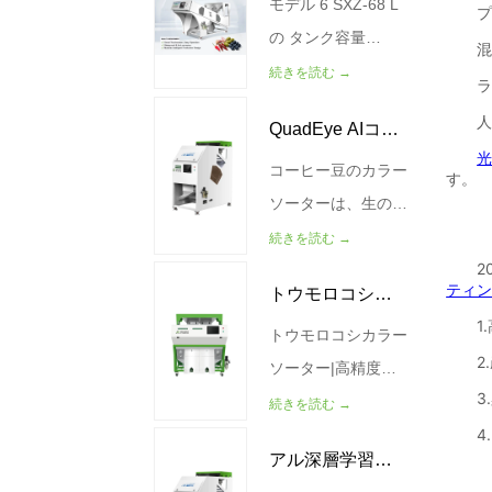
従来の光学カラーソ
空気源の圧力
モデル 6 SXZ-68 L
ソーター
ーターが主に表面欠
（MPa） 0.4-0.6 重
の タンク容量
陥を検出するのに対
量(kg) 990 サイズ
(kG/H) 250-400 空
続きを読む →
し、WESORT X線
(MM)
気源の圧力（MPa）
QuadEye AIコー
ソーティング技術は
2966*2912*2058
0.6 0.6 電力 (Kw)
製品内部に浸透し
1.3 サイズ(MM)
コーヒー豆のカラー
ヒー豆選別機
て、従来のソーティ
1140*1931*1179 重
ソーターは、生のコ
ング装置では検出で
量(kg) 310
ーヒー豆と焙煎され
続きを読む →
きない隠れた欠陥や
たコーヒー豆の両方
トウモロコシ色
異物を特定します。
から、悪い豆、カビ
高品質の食品加工業
の生えた豆、ひびの
トウモロコシカラー
選別機
界向けに設計された
入った豆、殻付きの
ソーター|高精度光
X線カラーソーター
豆、虫食い豆、木く
学選別機 製品説明
続きを読む →
マシンは、ナッツ、
ず、砂利を分離でき
WESORTコーンカ
アル深層学習四
シーフード、穀物、
るAI搭載の視覚認識
ラーソーターは、高