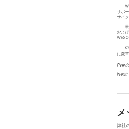
Previ
Next:
メ
弊社