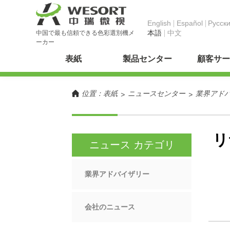
English
Español
Pусск
本語
中文
中国で最も信頼できる色彩選別機メ
ーカー
表紙
製品センター
顧客サー
位置：
表紙
ニュースセンター
業界アド
>
>
リ
ニュース カテゴリ
業界アドバイザリー
会社のニュース