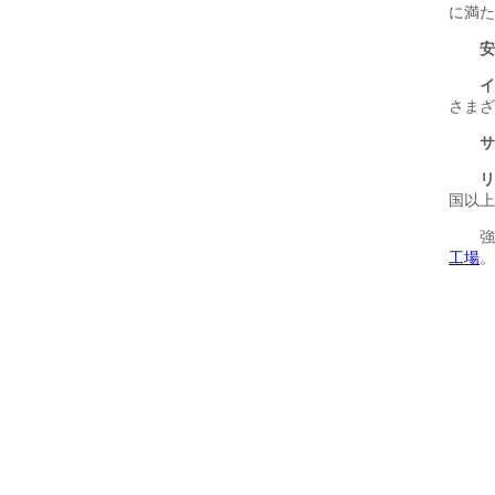
す。インテリジェン
（KG） 650 外形寸
す。 220V/50HZ 空
トなアルゴリズムと
法（ミリメートル）
気消費量（L/MIN）
信頼性の高いハード
1852*1717*1665
>300 エア圧力
ウェアにより、現代
(MPA) 0.4-0.6MPA
の食品加工工場にお
外のり寸法（MM）
いて、より高い生産
1333*1554*1879 機
性、一貫した品質、
械の重量（KG）
低い労働コ...
300キログラム