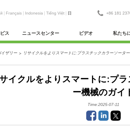
+86 181 237
ий
Français
Indonesia
Tiếng Việt
日
ビス
ニュースセンター
ビデオ
私たち
バイザリー
リサイクルをよりスマートに:プラスチックカラーソータ
>
サイクルをよりスマートに:プラ
ー機械のガイ
Time:2025-07-11