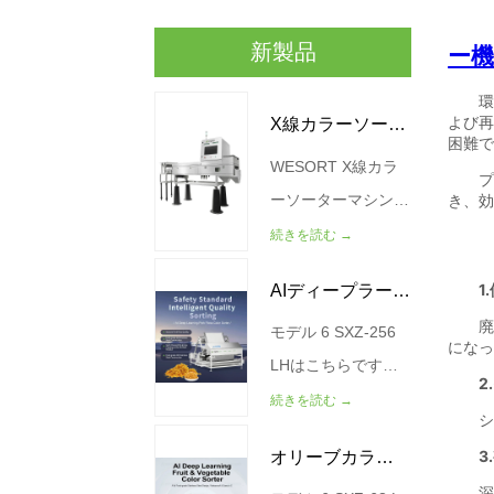
新製品
X線カラーソータ
WESORT X線カラ
ー機
ーソーターマシン
は、高度なX線画像
続きを読む →
技術とAIディープラ
AIディープラーニ
ーニングアルゴリズ
ムを組み合わせて、
モデル 6 SXZ-256
ングミートフロ
食品品質管理と欠陥
LHはこちらです。
スカラーソータ
除去のためのよりス
容量（キログラム/
続きを読む →
ー
マートなソリューシ
時間） 200-300 力
オリーブカラー
ョンを提供します。
（キロワット） 4.5