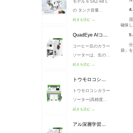
従来の光学カラーソ
空気源の圧力
モデル 6 SXZ-68 L
ソーター
ーターが主に表面欠
（MPa） 0.4-0.6 重
の タンク容量
陥を検出するのに対
量(kg) 990 サイズ
(kG/H) 250-400 空
続きを読む →
し、WESORT X線
(MM)
気源の圧力（MPa）
QuadEye AIコー
ソーティング技術は
2966*2912*2058
0.6 0.6 電力 (Kw)
製品内部に浸透し
1.3 サイズ(MM)
コーヒー豆のカラー
ヒー豆選別機
て、従来のソーティ
1140*1931*1179 重
ソーターは、生のコ
ング装置では検出で
量(kg) 310
ーヒー豆と焙煎され
続きを読む →
きない隠れた欠陥や
たコーヒー豆の両方
トウモロコシ色
異物を特定します。
から、悪い豆、カビ
高品質の食品加工業
の生えた豆、ひびの
トウモロコシカラー
選別機
界向けに設計された
入った豆、殻付きの
ソーター|高精度光
X線カラーソーター
豆、虫食い豆、木く
学選別機 製品説明
続きを読む →
マシンは、ナッツ、
ず、砂利を分離でき
WESORTコーンカ
アル深層学習四
シーフード、穀物、
るAI搭載の視覚認識
ラーソーターは、高