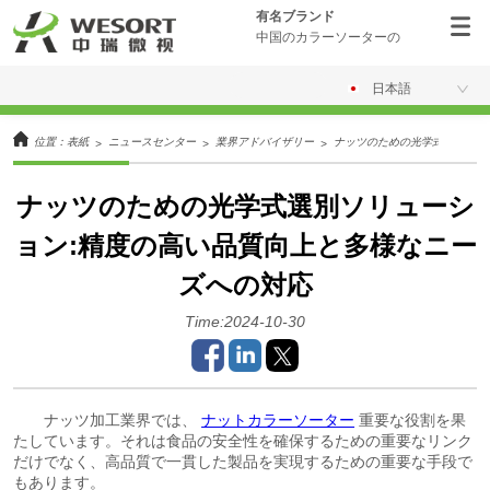
有名ブランド
中国のカラーソーターの
日本語
位置：
表紙
ニュースセンター
業界アドバイザリー
ナッツのための光学式選別ソリ
>
>
>
ナッツのための光学式選別ソリューシ
ョン:精度の高い品質向上と多様なニー
ズへの対応
Time:2024-10-30