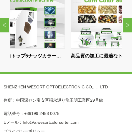
プ5ナッツカラーソ
高品質の加工に最適なトウモロコ
W
最高のAIナッツ仕
シ色選別機の選び方
ス
効
立
SHENZHEN WESORT OPTOELECTRONIC CO。、LTD
住所：中国深セン宝安区福永通り龍王明工業区29号館
電話番号：+86199 2458 0075
Eメール：Info@a.wesortcolorsorter.com
プライバシーポリシー