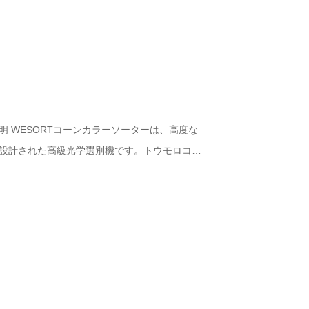
明 WESORTコーンカラーソーターは、高度な
に設計された高級光学選別機です。トウモロコシ
大麦など)の選別に適しており、不純物、欠陥の
の他の異物を効率的に除去します。インテリジェ
り、現代の食品加工工場において、より高い生産