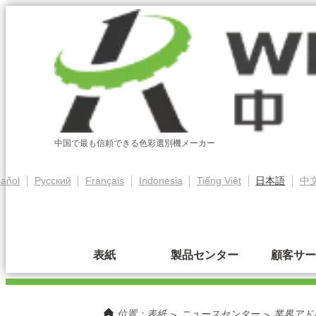
中国で最も信頼できる色彩選別機メーカー
añol
Pусский
Français
Indonesia
Tiếng Việt
日本語
中
表紙
製品センター
顧客サー
位置：
表紙
ニュースセンター
業界アド
>
>