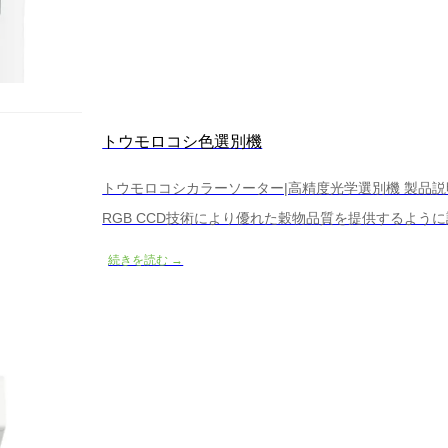
トウモロコシ色選別機
トウモロコシカラーソーター|高精度光学選別機 製品説
RGB CCD技術により優れた穀物品質を提供するよう
や多目的穀物(小麦、米、ミレット、キノア、ライ麦、
続きを読む →
ある穀物、カビの生えた穀物、石、プラスチック、そ
ントなアルゴリズムと信頼性の高いハードウェアによ
性、一貫した品質、低い労働コ...