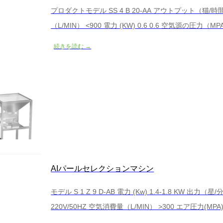
プロダクトモデル SS 4 B 20-AA アウトプット（猫/時
（L/MIN） <900 電力 (KW) 0.6 0.6 空気源の圧力（
リメートル） 1852*1717*1665
続きを読む →
AIパールセレクションマシン
モデル S 1 Z 9 D-AB 電力 (Kw) 1.4-1.8 KW 出力（星/分） 300-500 電源の電圧は(V/HZ)です。
220V/50HZ 空気消費量（L/MIN） >300 エア圧力(MPA
1333*1554*1879 機械の重量（KG） 300キログラム