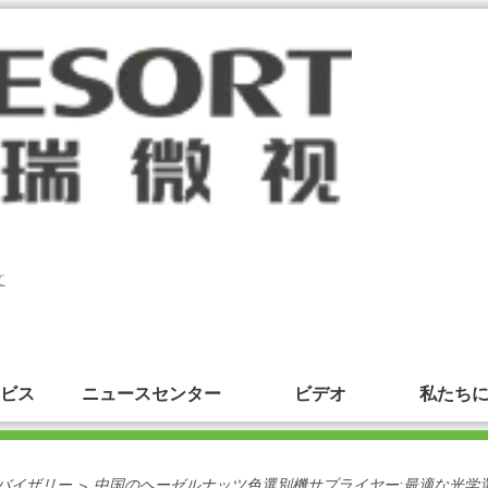
文
ビス
ニュースセンター
ビデオ
私たち
バイザリー
中国のヘーゼルナッツ色選別機サプライヤー:最適な光学
>