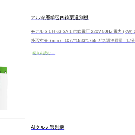
アル深層学習四鏡栗選別機
モデル S 1 H 63-SA 1 供給電圧 220V 50Hz 電力 (KW) 0
外形寸法（mm） 1077*1533*1755 ガス源消費量（L/分）
続きを読む →
AIクルミ選別機