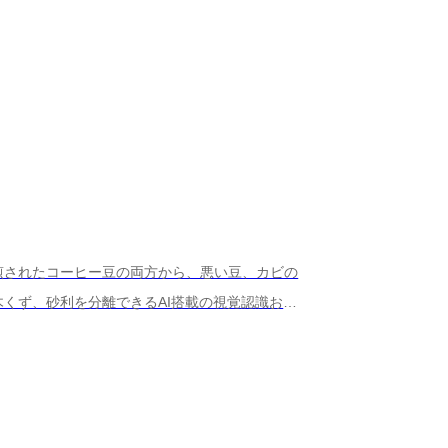
煎されたコーヒー豆の両方から、悪い豆、カビの
くず、砂利を分離できるAI搭載の視覚認識およ