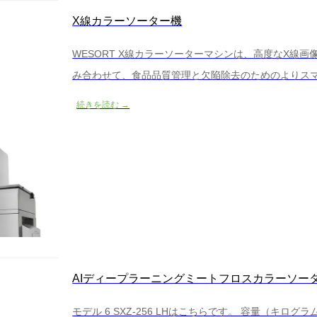
X線カラーソーター機
WESORT X線カラーソーターマシンは、高度なX線
み合わせて、食品品質管理と欠陥除去のためのよりス
学カラーソーターが主に表面欠陥を検出するのに対し、W
続きを読む →
浸透して、従来のソーティング装置では検出できない隠
加工業界向けに設計されたX線カラーソーターマシン
アム製品の正確な検出、安定し...
AIディープラーニングミートフロスカラーソー
モデル 6 SXZ-256 LHはこちらです。 容量（キログラム/