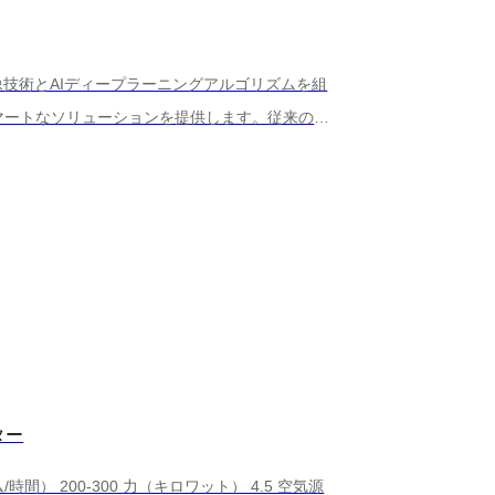
画像技術とAIディープラーニングアルゴリズムを組
マートなソリューションを提供します。従来の光
ESORT X線ソーティング技術は製品内部に
れた欠陥や異物を特定します。 高品質の食品
は、ナッツ、シーフード、穀物、その他のプレミ
ター
時間） 200-300 力（キロワット） 4.5 空気源