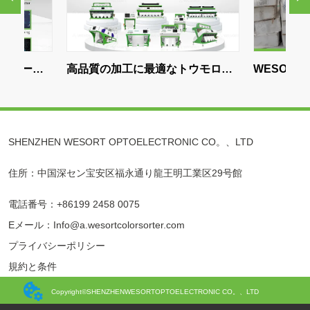
ソ
高品質の加工に最適なトウモロコ
WESORTがイン
ツ仕
シ色選別機の選び方
スプロセッサーが
効率を改善するの
立ったか
SHENZHEN WESORT OPTOELECTRONIC CO。、LTD
住所：中国深セン宝安区福永通り龍王明工業区29号館
電話番号：+86199 2458 0075
Eメール：Info@a.wesortcolorsorter.com
プライバシーポリシー
規約と条件
Copyright©SHENZHENWESORTOPTOELECTRONIC CO。、LTD