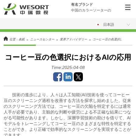
有名ブランド
中国のカラーソーターの
日本語
位置：
表紙
ニュースセンター
業界アドバイザリー
コーヒー豆の色選択におけるAI
>
>
>
コーヒー豆の色選択におけるAIの応用
Time:2025-04-08