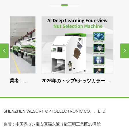
: 
2026年のトップ5ナッツカラーソ
高品質の加
する理由
ーターメーカー|最高のAIナッツ仕
シ色選別機
分け機
SHENZHEN WESORT OPTOELECTRONIC CO。、LTD
住所：中国深セン宝安区福永通り龍王明工業区29号館